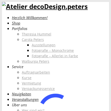
Herzlich Willkommen!
Shop
Portfolios
Theresia Hummel
Carola Peters
Ausstellungen
Fotografie – Monochrome
Fotografie – Allerlei in Farbe
Walburga Peters
Service
Auftragsarbeiten
Kurse
Vermietung
Verpackungsservice
Neuigkeiten
Veranstaltungen
Über uns
Wer sind wir?