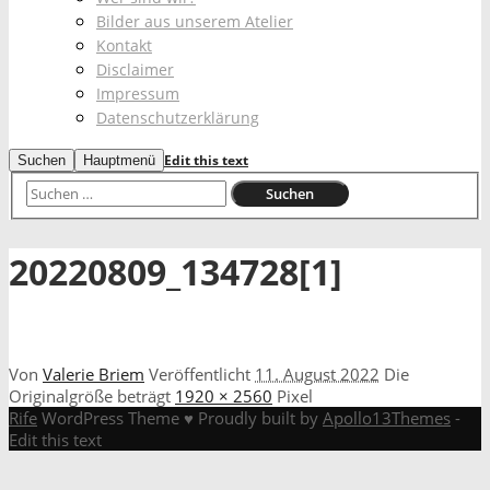
Bilder aus unserem Atelier
Kontakt
Disclaimer
Impressum
Datenschutzerklärung
Edit this text
Suchen
Hauptmenü
20220809_134728[1]
Von
Valerie Briem
Veröffentlicht
11. August 2022
Die
Originalgröße beträgt
1920 × 2560
Pixel
Rife
WordPress Theme ♥ Proudly built by
Apollo13Themes
-
Edit this text