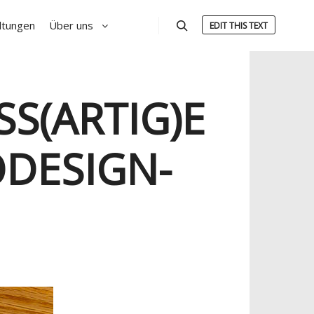
ltungen
Über uns
EDIT THIS TEXT
Suchen
(ARTIG)E W
DESIGN-P