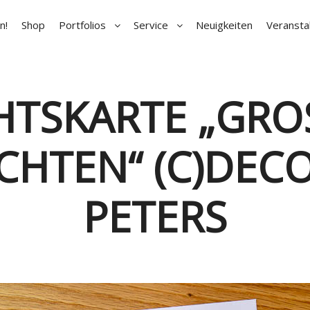
n!
Shop
Portfolios
Service
Neuigkeiten
Veransta
SKARTE „GROSS
TEN“ (C)DECO
ETERS