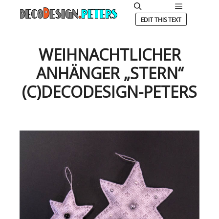
Hauptmen
Suchen
EDIT THIS TEXT
WEIHNACHTLICHER
ANHÄNGER „STERN“
(C)DECODESIGN-PETERS