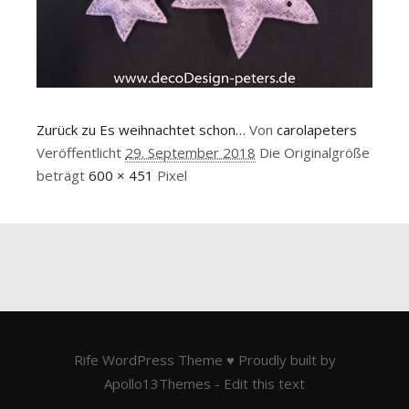
Zurück zu Es weihnachtet schon…
Von
carolapeters
Veröffentlicht
29. September 2018
Die Originalgröße
beträgt
600 × 451
Pixel
Rife
WordPress Theme ♥ Proudly built by
Apollo13Themes
- Edit this text