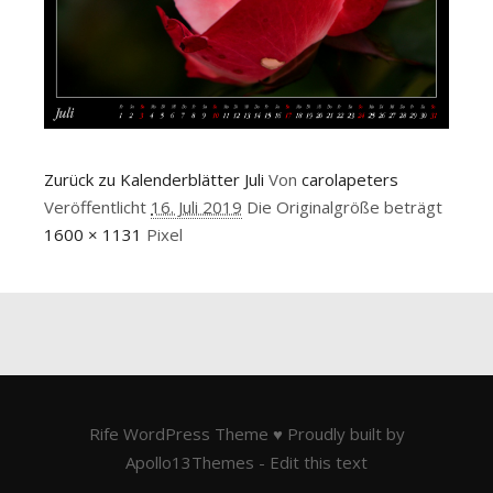
Zurück zu Kalenderblätter Juli
Von
carolapeters
Veröffentlicht
16. Juli 2019
Die Originalgröße beträgt
1600 × 1131
Pixel
Rife
WordPress Theme ♥ Proudly built by
Apollo13Themes
- Edit this text