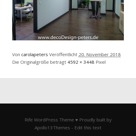
Von
carolapeters
Veröffentlicht
20. November 2018
Die Originalgröße beträgt
4592 × 3448
Pixel
Rife
WordPress Theme ♥ Proudly built by
Apollo13Themes
- Edit this text