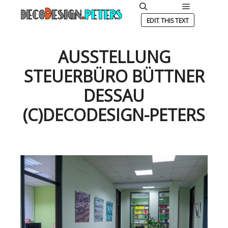
Hauptmen
Suchen
EDIT THIS TEXT
AUSSTELLUNG
STEUERBÜRO BÜTTNER
DESSAU
(C)DECODESIGN-PETERS