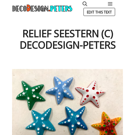
Hauptmen
Suchen
EDIT THIS TEXT
RELIEF SEESTERN (C)
DECODESIGN-PETERS