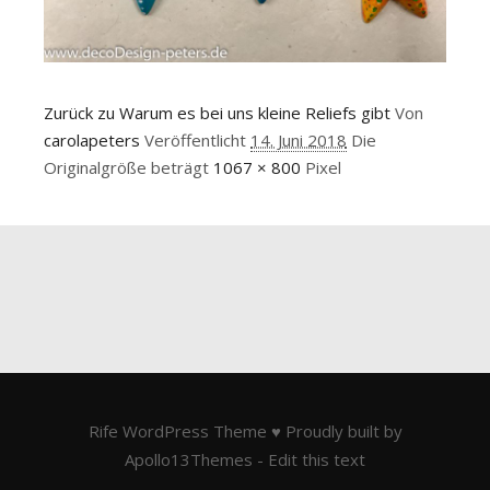
Zurück zu Warum es bei uns kleine Reliefs gibt
Von
carolapeters
Veröffentlicht
14. Juni 2018
Die
Originalgröße beträgt
1067 × 800
Pixel
Rife
WordPress Theme ♥ Proudly built by
Apollo13Themes
- Edit this text