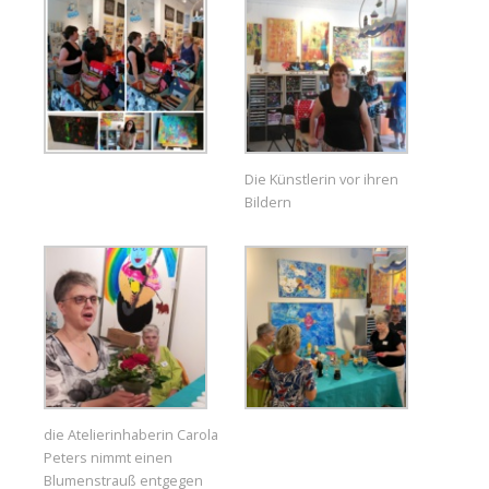
Die Künstlerin vor ihren
Bildern
die Atelierinhaberin Carola
Peters nimmt einen
Blumenstrauß entgegen