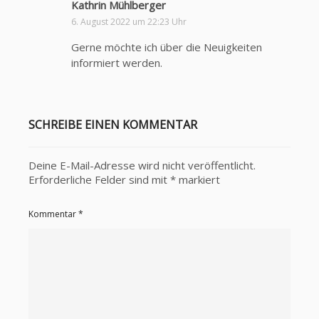
Kathrin Mühlberger
s
a
6. August 2022 um 22:23 Uhr
g
Gerne möchte ich über die Neuigkeiten
t
informiert werden.
:
SCHREIBE EINEN KOMMENTAR
Deine E-Mail-Adresse wird nicht veröffentlicht.
Erforderliche Felder sind mit
*
markiert
Kommentar
*