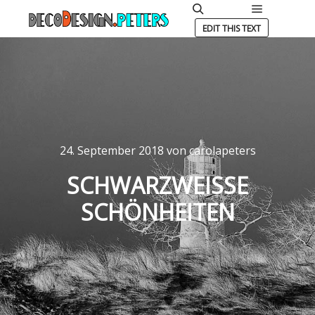
Hauptmen
Suchen
EDIT THIS TEXT
24. September 2018
von
carolapeters
SCHWARZWEISSE S
CHÖNHEITEN