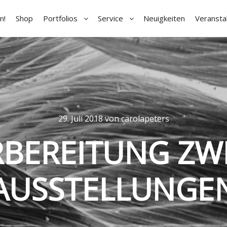
n!
Shop
Portfolios
Service
Neuigkeiten
Veransta
29. Juli 2018
von
carolapeters
BEREITUNG ZW
AUSSTELLUNGE