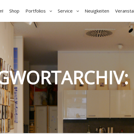
n!
Shop
Portfolios
Service
Neuigkeiten
Veransta
GWORTARCHIV: