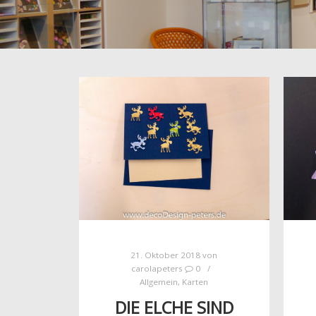
21. Oktober 2018
von
carolapeters
0
Allgemein
,
Karten
DIE ELCHE SIND