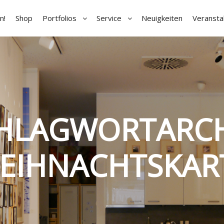
n!
Shop
Portfolios
Service
Neuigkeiten
Veransta
HLAGWORTARCH
EIHNACHTSKAR