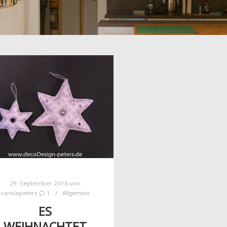
29. September 2018
von
carolapeters
1
Allgemein
ES
WEIHNACHTET