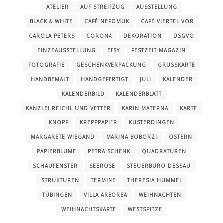
ATELIER
AUF STREIFZUG
AUSSTELLUNG
BLACK & WHITE
CAFÉ NEPOMUK
CAFÉ VIERTEL VOR
CAROLA PETERS
CORONA
DEKORATION
DSGVO
EINZEAUSSTELLUNG
ETSY
FESTZEIT-MAGAZIN
FOTOGRAFIE
GESCHENKVERPACKUNG
GRUSSKARTE
HANDBEMALT
HANDGEFERTIGT
JULI
KALENDER
KALENDERBILD
KALENDERBLATT
KANZLEI REICHL UND VETTER
KARIN MATERNA
KARTE
KNOPF
KREPPPAPIER
KUSTERDINGEN
MARGARETE WIEGAND
MARINA BOBORZI
OSTERN
PAPIERBLUME
PETRA SCHENK
QUADRATUREN
SCHAUFENSTER
SEEROSE
STEUERBÜRO DESSAU
STRUKTUREN
TERMINE
THERESIA HUMMEL
TÜBINGEN
VILLA ARBOREA
WEIHNACHTEN
WEIHNACHTSKARTE
WESTSPITZE