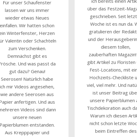
ich bereits einen Artik
Für unser Schaufenster
über das Festzeit-Mag
lassen wir uns immer
geschrieben. Seit letz
wieder etwas Neues
Woche ist es nun da. 
einfallen. Wir hatten schon
gratulieren der Redakt
ein Winterfenster, Herzen
und der Herausgeberin
für Valentin oder Schachteln
diesem tollen,
zum Verschenken.
zauberhaften Magazin!
Demnächst gibt es
gibt Artikel zu Floristen
Frösche. Und was passt da
Fest-Locations, mit ei
gut dazu? Genau!
Hochzeits-Checkliste 
Seerosen! Natürlich habe
viel, viel mehr. Und natü
ich mir Videos angesehen,
ist unser Beitrag übe
wie andere Seerosen aus
unsere Papierblumen 
Papier anfertigen. Und aus
Tischdekoration auch da
mehreren Videos sind dann
Warum ich diesen Arti
unsere neuen
nicht schon letzte Wo
Papierblumen entstanden.
beim Eintreffen des
Aus Krepppapier und