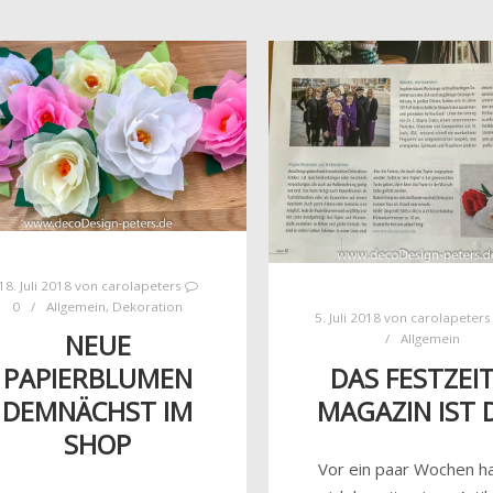
18. Juli 2018
von
carolapeters
0
Allgemein
,
Dekoration
5. Juli 2018
von
carolapeters
NEUE
Allgemein
DAS FESTZEIT
PAPIERBLUMEN
MAGAZIN IST 
DEMNÄCHST IM
SHOP
Vor ein paar Wochen h