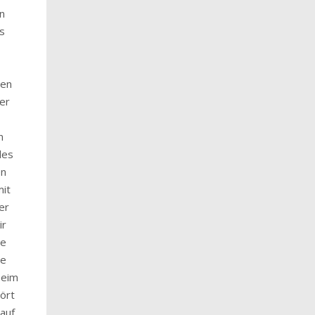
un
s
men
er
n
des
en
it
er
ir
ie
de
beim
ört
auf.