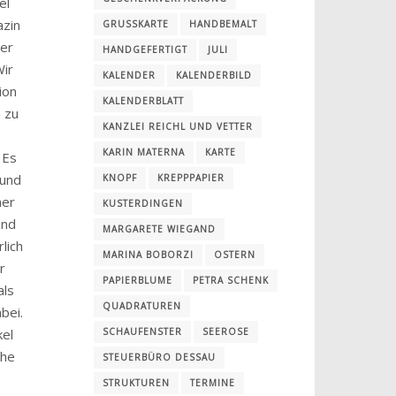
el
azin
GRUSSKARTE
HANDBEMALT
ter
HANDGEFERTIGT
JULI
Wir
KALENDER
KALENDERBILD
ion
KALENDERBLATT
 zu
KANZLEI REICHL UND VETTER
KARIN MATERNA
KARTE
 Es
 und
KNOPF
KREPPPAPIER
ner
KUSTERDINGEN
und
MARGARETE WIEGAND
rlich
MARINA BOBORZI
OSTERN
r
PAPIERBLUME
PETRA SCHENK
als
QUADRATUREN
bei.
kel
SCHAUFENSTER
SEEROSE
che
STEUERBÜRO DESSAU
STRUKTUREN
TERMINE