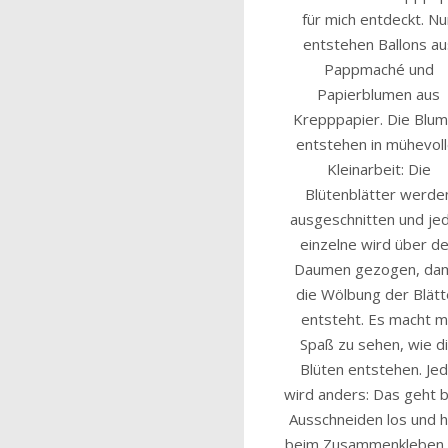
für mich entdeckt. N
entstehen Ballons au
Pappmaché und
Papierblumen aus
Krepppapier. Die Blu
entstehen in mühevoll
Kleinarbeit: Die
Blütenblätter werde
ausgeschnitten und je
einzelne wird über d
Daumen gezogen, dam
die Wölbung der Blätt
entsteht. Es macht m
Spaß zu sehen, wie d
Blüten entstehen. Je
wird anders: Das geht 
Ausschneiden los und h
beim Zusammenkleben 