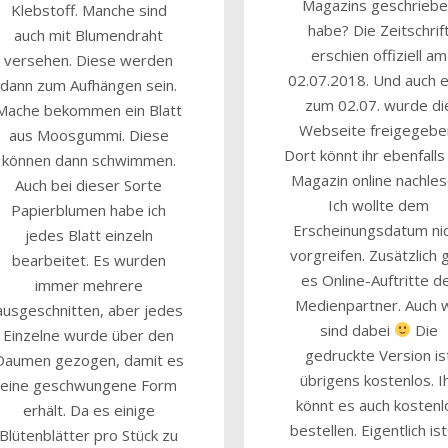
Magazins geschrieb
Klebstoff. Manche sind
habe? Die Zeitschrif
auch mit Blumendraht
erschien offiziell am
versehen. Diese werden
02.07.2018. Und auch e
dann zum Aufhängen sein.
zum 02.07. wurde di
Mache bekommen ein Blatt
Webseite freigegebe
aus Moosgummi. Diese
Dort könnt ihr ebenfalls
können dann schwimmen.
Magazin online nachles
Auch bei dieser Sorte
Ich wollte dem
Papierblumen habe ich
Erscheinungsdatum ni
jedes Blatt einzeln
vorgreifen. Zusätzlich 
bearbeitet. Es wurden
es Online-Auftritte d
immer mehrere
Medienpartner. Auch w
ausgeschnitten, aber jedes
sind dabei
Die
Einzelne wurde über den
gedruckte Version is
Daumen gezogen, damit es
übrigens kostenlos. I
eine geschwungene Form
könnt es auch kostenl
erhält. Da es einige
bestellen. Eigentlich is
Blütenblätter pro Stück zu