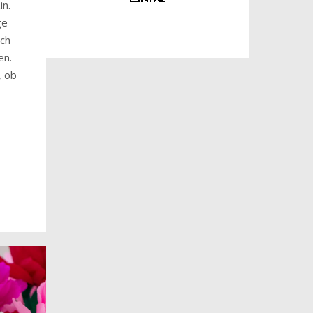
n.
ge
uch
en.
, ob