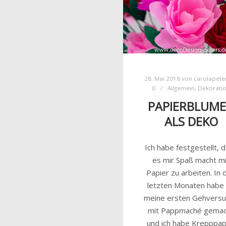
28. Mai 2018
von
carolapete
0
Allgemein
,
Dekorati
PAPIERBLUM
ALS DEKO
Ich habe festgestellt, 
es mir Spaß macht m
Papier zu arbeiten. In 
letzten Monaten habe 
meine ersten Gehvers
mit Pappmaché gema
und ich habe Krepppap