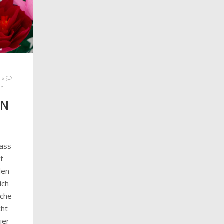
rs
on
EN
dass
it
den
ich
uche
cht
ier