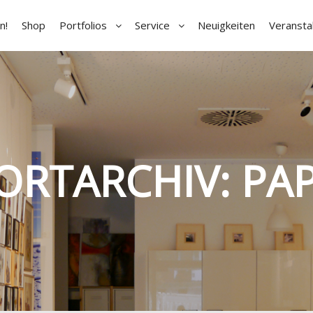
n!
Shop
Portfolios
Service
Neuigkeiten
Veransta
ORTARCHIV:
PA