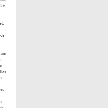
abe
,
et.
n
ich
h
tten
en
ur
llen
rn
en.
n
lle