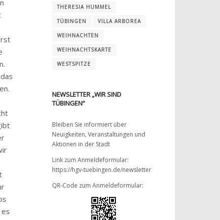
en
THERESIA HUMMEL
t
TÜBINGEN
VILLA ARBOREA
WEIHNACHTEN
rst
WEIHNACHTSKARTE
e
n.
WESTSPITZE
 das
en.
NEWSLETTER „WIR SIND
TÜBINGEN“
cht
gibt
Bleiben Sie informiert über
Neuigkeiten, Veranstaltungen und
er
Aktionen in der Stadt
ir
Link zum Anmeldeformular:
https://hgv-tuebingen.de/newsletter
t
QR-Code zum Anmeldeformular:
hr
os
t es