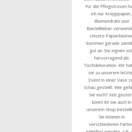
Für die Pfingstrosen h
ich nur Krepppapier
Blumendraht und
Bastelkleber verwend
Unsere Papierblume
kommen gerade zieml
gut an. Sie eignen sic
hervorragend als
Tischdekoration. Wir ha
sie zu unserem letzt
Event in einer Vase z
Schau gestellt. Wie gefa
Sie euch? Seit geste
könnt ihr sie auch in
unserem Shop bestell
Sie können in
verschiedenen Farbe
geliefert werden, z.B. a