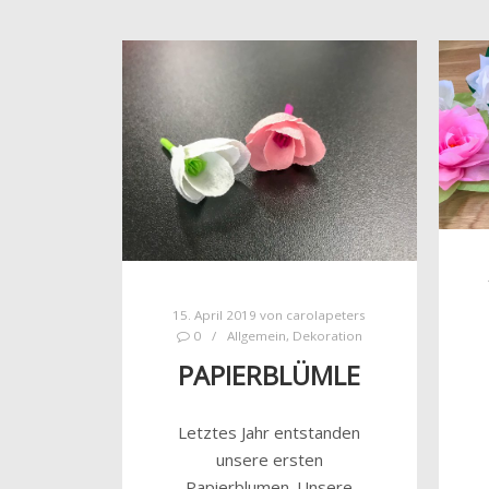
15. April 2019
von
carolapeters
0
Allgemein
,
Dekoration
PAPIERBLÜMLE
Letztes Jahr entstanden
unsere ersten
Papierblumen. Unsere