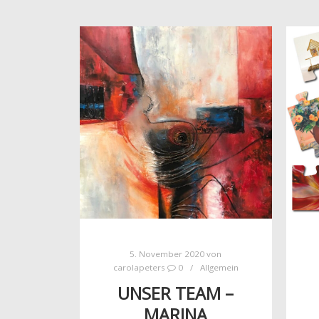
5. November 2020
von
carolapeters
0
Allgemein
UNSER TEAM –
MARINA