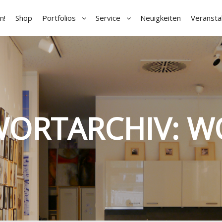
n!
Shop
Portfolios
Service
Neuigkeiten
Veransta
ORTARCHIV:
W