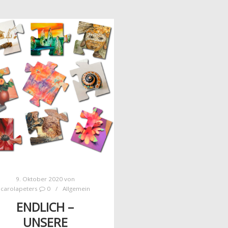
9. Oktober 2020
von
carolapeters
0
Allgemein
ENDLICH –
UNSERE