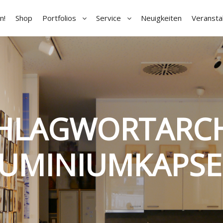
n!
Shop
Portfolios
Service
Neuigkeiten
Veransta
HLAGWORTARCH
UMINIUMKAPS