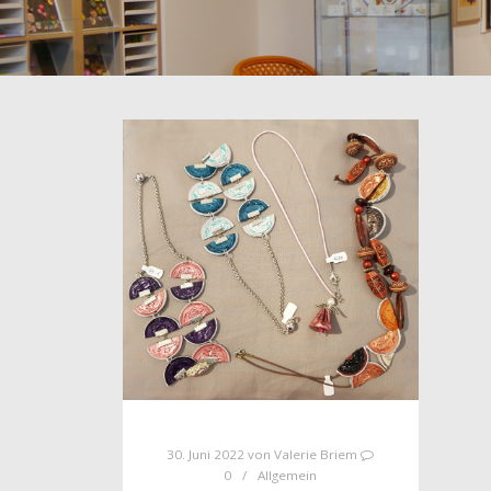
30. Juni 2022
von
Valerie Briem
0
Allgemein