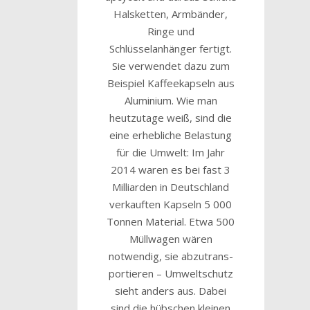
Halsketten, Armbänder,
Ringe und
Schlüsselanhänger fertigt.
Sie verwendet dazu zum
Beispiel Kaffeekapseln aus
Aluminium. Wie man
heutzutage weiß, sind die
eine erhebliche Belastung
für die Umwelt: Im Jahr
2014 waren es bei fast 3
Milliarden in Deutsch­land
verkauften Kapseln 5 000
Tonnen Material. Etwa 500
Müll­wagen wären
notwendig, sie abzu­trans­
portieren – Umwelt­schutz
sieht anders aus. Dabei
sind die hübschen kleinen