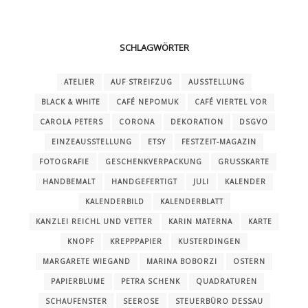
SCHLAGWÖRTER
ATELIER
AUF STREIFZUG
AUSSTELLUNG
BLACK & WHITE
CAFÉ NEPOMUK
CAFÉ VIERTEL VOR
CAROLA PETERS
CORONA
DEKORATION
DSGVO
EINZEAUSSTELLUNG
ETSY
FESTZEIT-MAGAZIN
FOTOGRAFIE
GESCHENKVERPACKUNG
GRUSSKARTE
HANDBEMALT
HANDGEFERTIGT
JULI
KALENDER
KALENDERBILD
KALENDERBLATT
KANZLEI REICHL UND VETTER
KARIN MATERNA
KARTE
KNOPF
KREPPPAPIER
KUSTERDINGEN
MARGARETE WIEGAND
MARINA BOBORZI
OSTERN
PAPIERBLUME
PETRA SCHENK
QUADRATUREN
SCHAUFENSTER
SEEROSE
STEUERBÜRO DESSAU