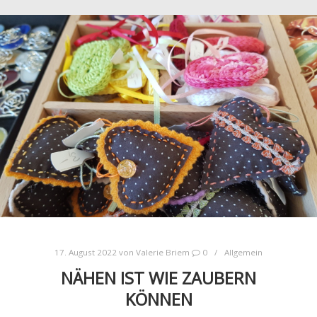
17. August 2022
von
Valerie Briem
0
Allgemein
NÄHEN IST WIE ZAUBERN
KÖNNEN