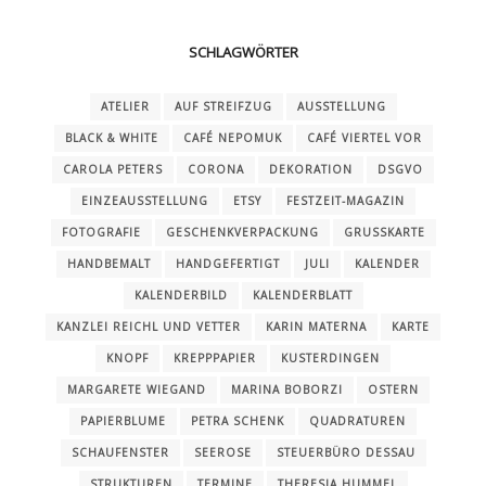
SCHLAGWÖRTER
ATELIER
AUF STREIFZUG
AUSSTELLUNG
BLACK & WHITE
CAFÉ NEPOMUK
CAFÉ VIERTEL VOR
CAROLA PETERS
CORONA
DEKORATION
DSGVO
EINZEAUSSTELLUNG
ETSY
FESTZEIT-MAGAZIN
FOTOGRAFIE
GESCHENKVERPACKUNG
GRUSSKARTE
HANDBEMALT
HANDGEFERTIGT
JULI
KALENDER
KALENDERBILD
KALENDERBLATT
KANZLEI REICHL UND VETTER
KARIN MATERNA
KARTE
KNOPF
KREPPPAPIER
KUSTERDINGEN
MARGARETE WIEGAND
MARINA BOBORZI
OSTERN
PAPIERBLUME
PETRA SCHENK
QUADRATUREN
SCHAUFENSTER
SEEROSE
STEUERBÜRO DESSAU
STRUKTUREN
TERMINE
THERESIA HUMMEL