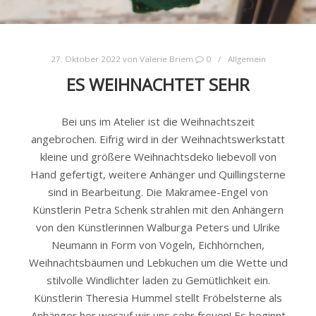
27. Oktober 2022
von
Valerie Briem
0
Allgemein
ES WEIHNACHTET SEHR
Bei uns im Atelier ist die Weihnachtszeit
angebrochen. Eifrig wird in der Weihnachtswerkstatt
kleine und größere Weihnachtsdeko liebevoll von
Hand gefertigt, weitere Anhänger und Quillingsterne
sind in Bearbeitung. Die Makramee-Engel von
Künstlerin Petra Schenk strahlen mit den Anhängern
von den Künstlerinnen Walburga Peters und Ulrike
Neumann in Form von Vögeln, Eichhörnchen,
Weihnachtsbäumen und Lebkuchen um die Wette und
stilvolle Windlichter laden zu Gemütlichkeit ein.
Künstlerin Theresia Hummel stellt Fröbelsterne als
Anhänger her worauf wir uns sehr freuen! Es beginnt