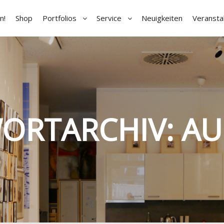
n!
Shop
Portfolios
Service
Neuigkeiten
Veransta
ORTARCHIV:
AU