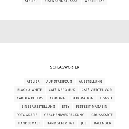
ATELIER
EISENBAHNSTRASSE
WESTSPITZE
SCHLAGWÖRTER
ATELIER
AUF STREIFZUG
AUSSTELLUNG
BLACK & WHITE
CAFÉ NEPOMUK
CAFÉ VIERTEL VOR
CAROLA PETERS
CORONA
DEKORATION
DSGVO
EINZEAUSSTELLUNG
ETSY
FESTZEIT-MAGAZIN
FOTOGRAFIE
GESCHENKVERPACKUNG
GRUSSKARTE
HANDBEMALT
HANDGEFERTIGT
JULI
KALENDER