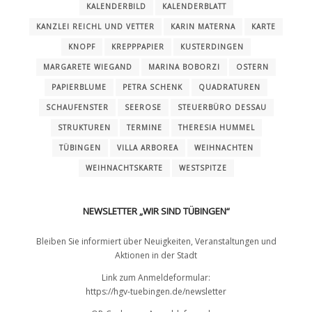
KALENDERBILD
KALENDERBLATT
KANZLEI REICHL UND VETTER
KARIN MATERNA
KARTE
KNOPF
KREPPPAPIER
KUSTERDINGEN
MARGARETE WIEGAND
MARINA BOBORZI
OSTERN
PAPIERBLUME
PETRA SCHENK
QUADRATUREN
SCHAUFENSTER
SEEROSE
STEUERBÜRO DESSAU
STRUKTUREN
TERMINE
THERESIA HUMMEL
TÜBINGEN
VILLA ARBOREA
WEIHNACHTEN
WEIHNACHTSKARTE
WESTSPITZE
NEWSLETTER „WIR SIND TÜBINGEN“
Bleiben Sie informiert über Neuigkeiten, Veranstaltungen und
Aktionen in der Stadt
Link zum Anmeldeformular:
https://hgv-tuebingen.de/newsletter