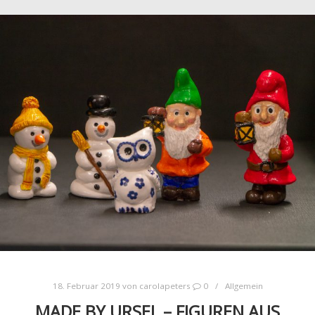
18. Februar 2019
von
carolapeters
0
Allgemein
MADE BY URSEL – FIGUREN AUS