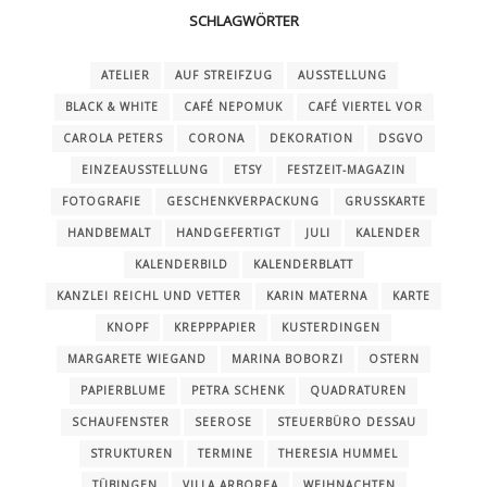
SCHLAGWÖRTER
ATELIER
AUF STREIFZUG
AUSSTELLUNG
BLACK & WHITE
CAFÉ NEPOMUK
CAFÉ VIERTEL VOR
CAROLA PETERS
CORONA
DEKORATION
DSGVO
EINZEAUSSTELLUNG
ETSY
FESTZEIT-MAGAZIN
FOTOGRAFIE
GESCHENKVERPACKUNG
GRUSSKARTE
HANDBEMALT
HANDGEFERTIGT
JULI
KALENDER
KALENDERBILD
KALENDERBLATT
KANZLEI REICHL UND VETTER
KARIN MATERNA
KARTE
KNOPF
KREPPPAPIER
KUSTERDINGEN
MARGARETE WIEGAND
MARINA BOBORZI
OSTERN
PAPIERBLUME
PETRA SCHENK
QUADRATUREN
SCHAUFENSTER
SEEROSE
STEUERBÜRO DESSAU
STRUKTUREN
TERMINE
THERESIA HUMMEL
TÜBINGEN
VILLA ARBOREA
WEIHNACHTEN