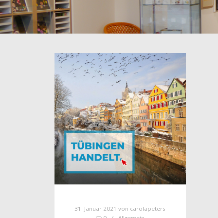
31. Januar 2021
von
carolapeters
0
Allgemein