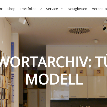
n!
Shop
Portfolios
Service
Neuigkeiten
Veransta
WORTARCHIV:
T
MODELL