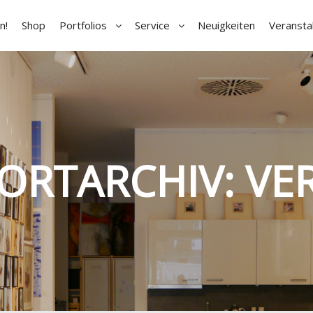
n!
Shop
Portfolios
Service
Neuigkeiten
Veransta
ORTARCHIV:
VE