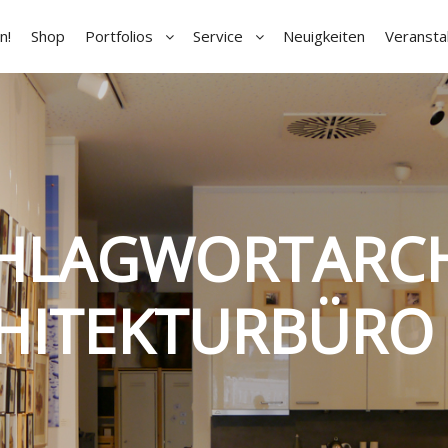
n!
Shop
Portfolios
Service
Neuigkeiten
Veransta
HLAGWORTARCH
HITEKTURBÜRO 