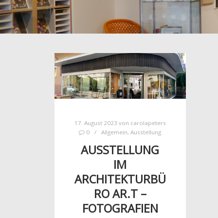
17. August 2023
von
carolapeters
0
Allgemein
,
Ausstellung
AUSSTELLUNG
IM
ARCHITEKTURBÜ
RO AR.T –
FOTOGRAFIEN