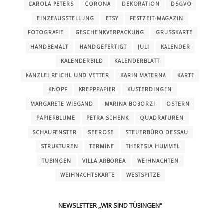
CAROLA PETERS
CORONA
DEKORATION
DSGVO
EINZEAUSSTELLUNG
ETSY
FESTZEIT-MAGAZIN
FOTOGRAFIE
GESCHENKVERPACKUNG
GRUSSKARTE
HANDBEMALT
HANDGEFERTIGT
JULI
KALENDER
KALENDERBILD
KALENDERBLATT
KANZLEI REICHL UND VETTER
KARIN MATERNA
KARTE
KNOPF
KREPPPAPIER
KUSTERDINGEN
MARGARETE WIEGAND
MARINA BOBORZI
OSTERN
PAPIERBLUME
PETRA SCHENK
QUADRATUREN
SCHAUFENSTER
SEEROSE
STEUERBÜRO DESSAU
STRUKTUREN
TERMINE
THERESIA HUMMEL
TÜBINGEN
VILLA ARBOREA
WEIHNACHTEN
WEIHNACHTSKARTE
WESTSPITZE
NEWSLETTER „WIR SIND TÜBINGEN“