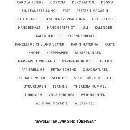
CAROLA PETERS
CORONA
DEKORATION
DSGVO
EINZEAUSSTELLUNG
ETSY
FESTZEIT-MAGAZIN
FOTOGRAFIE
GESCHENKVERPACKUNG
GRUSSKARTE
HANDBEMALT
HANDGEFERTIGT
JULI
KALENDER
KALENDERBILD
KALENDERBLATT
KANZLEI REICHL UND VETTER
KARIN MATERNA
KARTE
KNOPF
KREPPPAPIER
KUSTERDINGEN
MARGARETE WIEGAND
MARINA BOBORZI
OSTERN
PAPIERBLUME
PETRA SCHENK
QUADRATUREN
SCHAUFENSTER
SEEROSE
STEUERBÜRO DESSAU
STRUKTUREN
TERMINE
THERESIA HUMMEL
TÜBINGEN
VILLA ARBOREA
WEIHNACHTEN
WEIHNACHTSKARTE
WESTSPITZE
NEWSLETTER „WIR SIND TÜBINGEN“