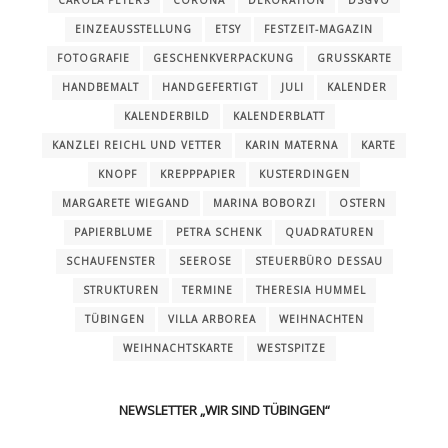
CAROLA PETERS
CORONA
DEKORATION
DSGVO
EINZEAUSSTELLUNG
ETSY
FESTZEIT-MAGAZIN
FOTOGRAFIE
GESCHENKVERPACKUNG
GRUSSKARTE
HANDBEMALT
HANDGEFERTIGT
JULI
KALENDER
KALENDERBILD
KALENDERBLATT
KANZLEI REICHL UND VETTER
KARIN MATERNA
KARTE
KNOPF
KREPPPAPIER
KUSTERDINGEN
MARGARETE WIEGAND
MARINA BOBORZI
OSTERN
PAPIERBLUME
PETRA SCHENK
QUADRATUREN
SCHAUFENSTER
SEEROSE
STEUERBÜRO DESSAU
STRUKTUREN
TERMINE
THERESIA HUMMEL
TÜBINGEN
VILLA ARBOREA
WEIHNACHTEN
WEIHNACHTSKARTE
WESTSPITZE
NEWSLETTER „WIR SIND TÜBINGEN“