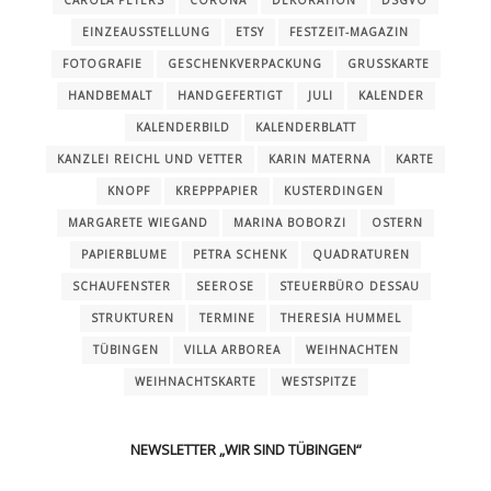
CAROLA PETERS
CORONA
DEKORATION
DSGVO
EINZEAUSSTELLUNG
ETSY
FESTZEIT-MAGAZIN
FOTOGRAFIE
GESCHENKVERPACKUNG
GRUSSKARTE
HANDBEMALT
HANDGEFERTIGT
JULI
KALENDER
KALENDERBILD
KALENDERBLATT
KANZLEI REICHL UND VETTER
KARIN MATERNA
KARTE
KNOPF
KREPPPAPIER
KUSTERDINGEN
MARGARETE WIEGAND
MARINA BOBORZI
OSTERN
PAPIERBLUME
PETRA SCHENK
QUADRATUREN
SCHAUFENSTER
SEEROSE
STEUERBÜRO DESSAU
STRUKTUREN
TERMINE
THERESIA HUMMEL
TÜBINGEN
VILLA ARBOREA
WEIHNACHTEN
WEIHNACHTSKARTE
WESTSPITZE
NEWSLETTER „WIR SIND TÜBINGEN“