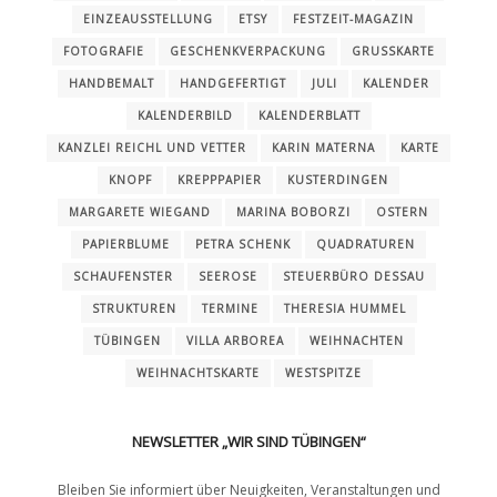
EINZEAUSSTELLUNG
ETSY
FESTZEIT-MAGAZIN
FOTOGRAFIE
GESCHENKVERPACKUNG
GRUSSKARTE
HANDBEMALT
HANDGEFERTIGT
JULI
KALENDER
KALENDERBILD
KALENDERBLATT
KANZLEI REICHL UND VETTER
KARIN MATERNA
KARTE
KNOPF
KREPPPAPIER
KUSTERDINGEN
MARGARETE WIEGAND
MARINA BOBORZI
OSTERN
PAPIERBLUME
PETRA SCHENK
QUADRATUREN
SCHAUFENSTER
SEEROSE
STEUERBÜRO DESSAU
STRUKTUREN
TERMINE
THERESIA HUMMEL
TÜBINGEN
VILLA ARBOREA
WEIHNACHTEN
WEIHNACHTSKARTE
WESTSPITZE
NEWSLETTER „WIR SIND TÜBINGEN“
Bleiben Sie informiert über Neuigkeiten, Veranstaltungen und