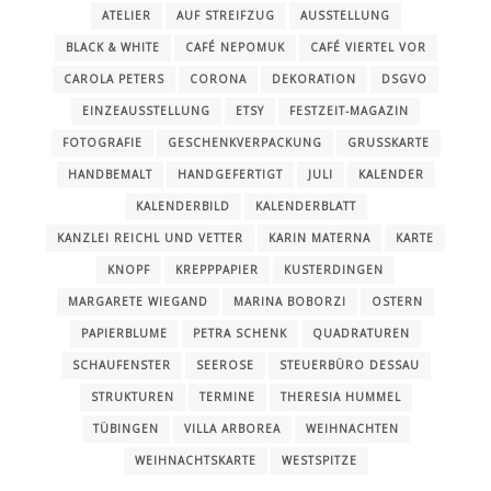
ATELIER
AUF STREIFZUG
AUSSTELLUNG
BLACK & WHITE
CAFÉ NEPOMUK
CAFÉ VIERTEL VOR
CAROLA PETERS
CORONA
DEKORATION
DSGVO
EINZEAUSSTELLUNG
ETSY
FESTZEIT-MAGAZIN
FOTOGRAFIE
GESCHENKVERPACKUNG
GRUSSKARTE
HANDBEMALT
HANDGEFERTIGT
JULI
KALENDER
KALENDERBILD
KALENDERBLATT
KANZLEI REICHL UND VETTER
KARIN MATERNA
KARTE
KNOPF
KREPPPAPIER
KUSTERDINGEN
MARGARETE WIEGAND
MARINA BOBORZI
OSTERN
PAPIERBLUME
PETRA SCHENK
QUADRATUREN
SCHAUFENSTER
SEEROSE
STEUERBÜRO DESSAU
STRUKTUREN
TERMINE
THERESIA HUMMEL
TÜBINGEN
VILLA ARBOREA
WEIHNACHTEN
WEIHNACHTSKARTE
WESTSPITZE