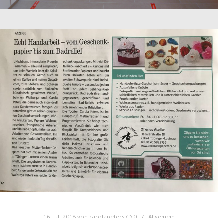
16. Juli 2018
von
carolapeters
0
Allgemein