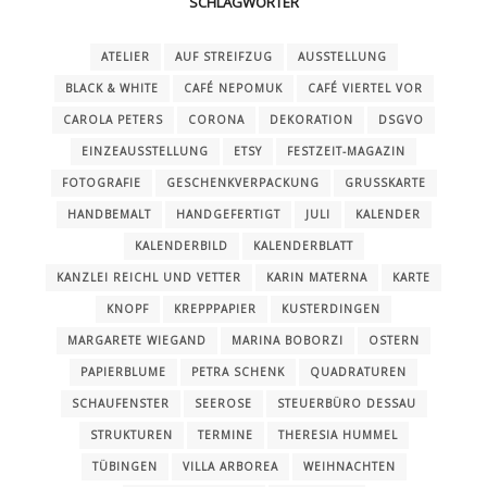
SCHLAGWÖRTER
ATELIER
AUF STREIFZUG
AUSSTELLUNG
BLACK & WHITE
CAFÉ NEPOMUK
CAFÉ VIERTEL VOR
CAROLA PETERS
CORONA
DEKORATION
DSGVO
EINZEAUSSTELLUNG
ETSY
FESTZEIT-MAGAZIN
FOTOGRAFIE
GESCHENKVERPACKUNG
GRUSSKARTE
HANDBEMALT
HANDGEFERTIGT
JULI
KALENDER
KALENDERBILD
KALENDERBLATT
KANZLEI REICHL UND VETTER
KARIN MATERNA
KARTE
KNOPF
KREPPPAPIER
KUSTERDINGEN
MARGARETE WIEGAND
MARINA BOBORZI
OSTERN
PAPIERBLUME
PETRA SCHENK
QUADRATUREN
SCHAUFENSTER
SEEROSE
STEUERBÜRO DESSAU
STRUKTUREN
TERMINE
THERESIA HUMMEL
TÜBINGEN
VILLA ARBOREA
WEIHNACHTEN