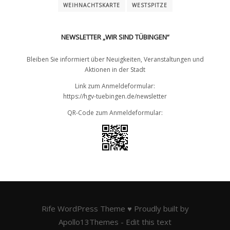
WEIHNACHTSKARTE
WESTSPITZE
NEWSLETTER „WIR SIND TÜBINGEN“
Bleiben Sie informiert über Neuigkeiten, Veranstaltungen und
Aktionen in der Stadt
Link zum Anmeldeformular:
https://hgv-tuebingen.de/newsletter
QR-Code zum Anmeldeformular:
Rife
WordPress Theme ♥ Proudly built by
Apollo13Themes
- Edit this text