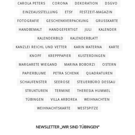
CAROLA PETERS
CORONA
DEKORATION
DSGVO
EINZEAUSSTELLUNG
ETSY
FESTZEIT-MAGAZIN
FOTOGRAFIE
GESCHENKVERPACKUNG
GRUSSKARTE
HANDBEMALT
HANDGEFERTIGT
JULI
KALENDER
KALENDERBILD
KALENDERBLATT
KANZLEI REICHL UND VETTER
KARIN MATERNA
KARTE
KNOPF
KREPPPAPIER
KUSTERDINGEN
MARGARETE WIEGAND
MARINA BOBORZI
OSTERN
PAPIERBLUME
PETRA SCHENK
QUADRATUREN
SCHAUFENSTER
SEEROSE
STEUERBÜRO DESSAU
STRUKTUREN
TERMINE
THERESIA HUMMEL
TÜBINGEN
VILLA ARBOREA
WEIHNACHTEN
WEIHNACHTSKARTE
WESTSPITZE
NEWSLETTER „WIR SIND TÜBINGEN“