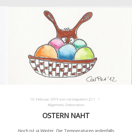
10. Februar 2019
von
carolapeters
1
Allgemein
,
Dekoration
OSTERN NAHT
Noch ist ja Winter. Die Temperaturen jedenfalls