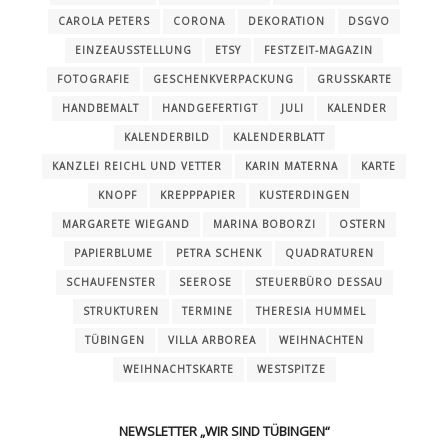
CAROLA PETERS
CORONA
DEKORATION
DSGVO
EINZEAUSSTELLUNG
ETSY
FESTZEIT-MAGAZIN
FOTOGRAFIE
GESCHENKVERPACKUNG
GRUSSKARTE
HANDBEMALT
HANDGEFERTIGT
JULI
KALENDER
KALENDERBILD
KALENDERBLATT
KANZLEI REICHL UND VETTER
KARIN MATERNA
KARTE
KNOPF
KREPPPAPIER
KUSTERDINGEN
MARGARETE WIEGAND
MARINA BOBORZI
OSTERN
PAPIERBLUME
PETRA SCHENK
QUADRATUREN
SCHAUFENSTER
SEEROSE
STEUERBÜRO DESSAU
STRUKTUREN
TERMINE
THERESIA HUMMEL
TÜBINGEN
VILLA ARBOREA
WEIHNACHTEN
WEIHNACHTSKARTE
WESTSPITZE
NEWSLETTER „WIR SIND TÜBINGEN“