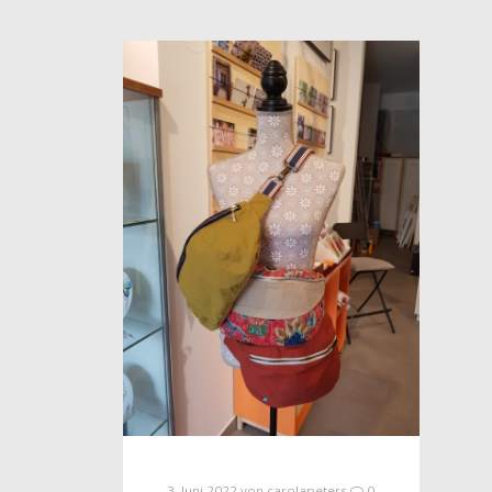
3. Juni 2022
von
carolapeters
0