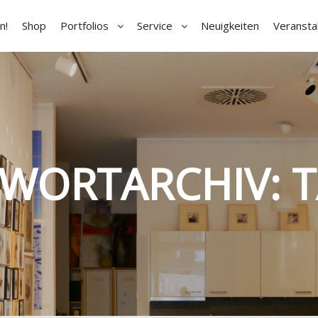
n!
Shop
Portfolios
Service
Neuigkeiten
Veransta
WORTARCHIV: