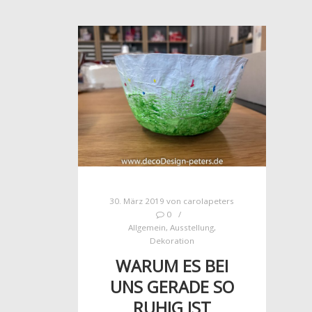
30. März 2019
von
carolapeters
0
Allgemein
,
Ausstellung
,
Dekoration
WARUM ES BEI
UNS GERADE SO
RUHIG IST