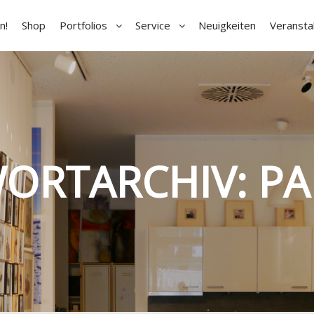
n!
Shop
Portfolios
Service
Neuigkeiten
Veransta
ORTARCHIV:
PA